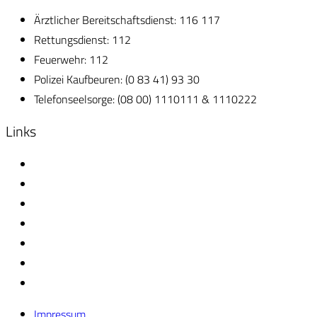
Ärztlicher Bereitschaftsdienst: 116 117
Rettungsdienst: 112
Feuerwehr: 112
Polizei Kaufbeuren: (0 83 41) 93 30
Telefonseelsorge: (08 00) 1110111 & 1110222
Links
Gärtnerei Schorer
Kosmetik Verena Häutle
Heizung & Sanitär Thomas Kelz
Metallbau Baumgartner
Schreinerei Jörg Trautwein
Zimmerei & Holzbau Alois Inning
Zahnärztin Dr. Marion Ambrosch
Impressum