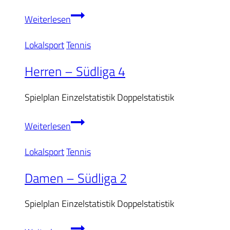
Tennis:
Weiterlesen
Herren
Lokalsport
Tennis
30
sichern
Herren – Südliga 4
sich
Spielplan Einzelstatistik Doppelstatistik
den
Klassenerhalt
Herren
Weiterlesen
–
Lokalsport
Tennis
Südliga
4
Damen – Südliga 2
Spielplan Einzelstatistik Doppelstatistik
Damen