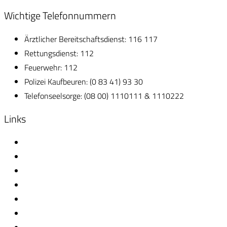
Wichtige Telefonnummern
Ärztlicher Bereitschaftsdienst: 116 117
Rettungsdienst: 112
Feuerwehr: 112
Polizei Kaufbeuren: (0 83 41) 93 30
Telefonseelsorge: (08 00) 1110111 & 1110222
Links
Gärtnerei Schorer
Kosmetik Verena Häutle
Heizung & Sanitär Thomas Kelz
Metallbau Baumgartner
Schreinerei Jörg Trautwein
Zimmerei & Holzbau Alois Inning