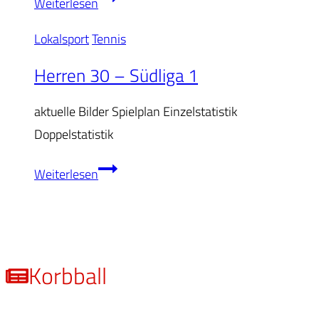
Weiterlesen
–
Lokalsport
Tennis
Südliga
2
Herren 30 – Südliga 1
aktuelle Bilder Spielplan Einzelstatistik
Doppelstatistik
Herren
Weiterlesen
30
–
Südliga
1
Korbball