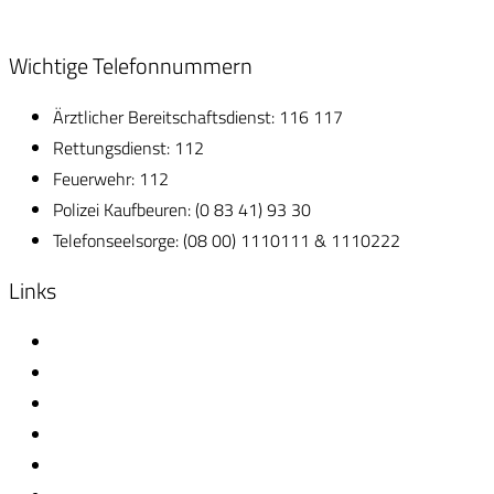
Wichtige Telefonnummern
Ärztlicher Bereitschaftsdienst: 116 117
Rettungsdienst: 112
Feuerwehr: 112
Polizei Kaufbeuren: (0 83 41) 93 30
Telefonseelsorge: (08 00) 1110111 & 1110222
Links
Gärtnerei Schorer
Kosmetik Verena Häutle
Heizung & Sanitär Thomas Kelz
Metallbau Baumgartner
Schreinerei Jörg Trautwein