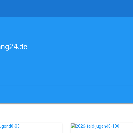
ang24.de