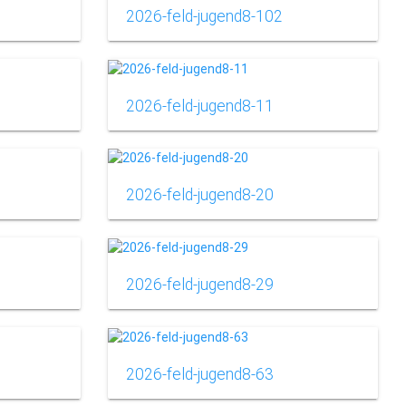
2026-feld-jugend8-102
2026-feld-jugend8-11
2026-feld-jugend8-20
2026-feld-jugend8-29
2026-feld-jugend8-63